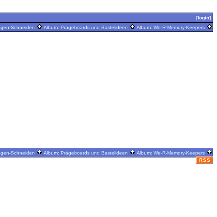
[login]
ägen-Schneiden
Album:
Prägeboards und Bastelideen
Album:
We-R-Memory-Keepers
ägen-Schneiden
Album:
Prägeboards und Bastelideen
Album:
We-R-Memory-Keepers
RSS