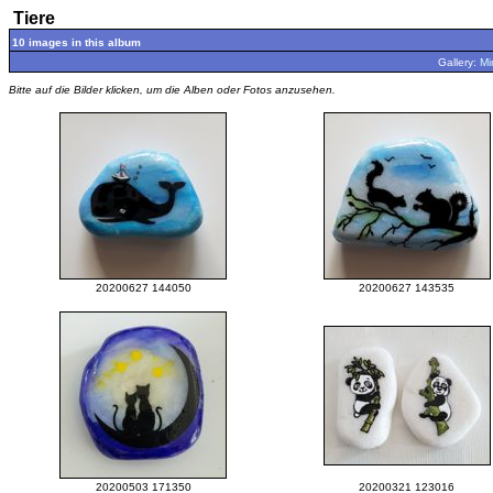
Tiere
10 images in this album
Gallery:
Mi
Bitte auf die Bilder klicken, um die Alben oder Fotos anzusehen.
20200627 144050
20200627 143535
20200503 171350
20200321 123016