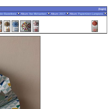
[login]
der Bastelkreis
Album:
Ilse Michaelsen
Album:
2017
Album:
Papiertüten-Lampions