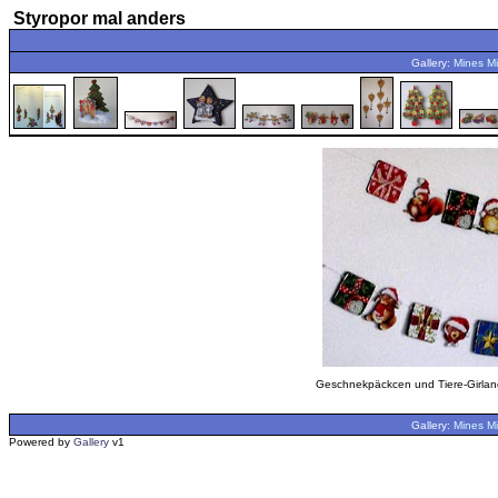
Styropor mal anders
Gallery:
Mines Mi
Geschnekpäckcen und Tiere-Girlan
Gallery:
Mines Mi
Powered by
Gallery
v1